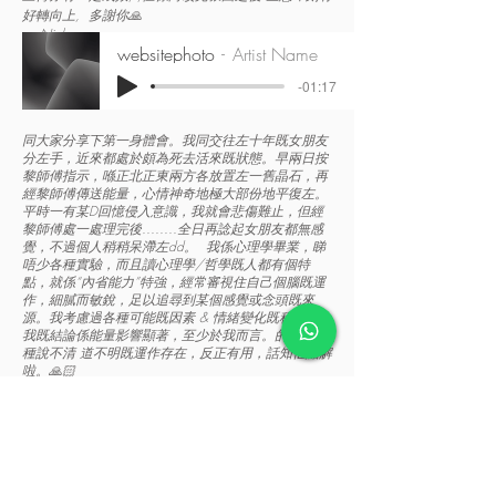
好轉向上, 多謝你
🙏
— Nicky
websitephoto
Artist Name
-01:17
同大家分享下第一身體會。我同交往左十年既女朋友
分左手，近來都處於頗為死去活來既狀態。早兩日按
黎師傅指示，喺正北正東兩方各放置左一舊晶石，再
經黎師傅傳送能量，心情神奇地極大部份地平復左。
平時一有某D回憶侵入意識，我就會悲傷難止，但經
黎師傅處一處理完後........全日再諗起女朋友都無感
覺，不過個人稍稍呆滯左dd。 我係心理學畢業，睇
唔少各種實驗，而且讀心理學/哲學既人都有個特
點，就係“內省能力”特強，經常審視住自己個腦既運
作，細膩而敏銳，足以追尋到某個感覺或念頭既來
源。我考慮過各種可能既因素 & 情緒變化既程度後，
我既結論係能量影響顯著，至少於我而言。的確有某
種說不清 道不明既運作存在，反正有用，話知佢點解
啦。🙏🏻
— 熙哥
黎師父，好感恩今日突然會搵到你，之前係佢到，搵
到既都好多係呃錢，都仲係搵唔到好既甘，今日見完