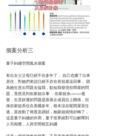
個案分析三:
量子糾纏空間風水個案
有位女士父母巳經不在多年了， 自己也搬了出來
居住，對她們來説巳經不存在有祖屋這回事， 因
為她生意出問題去揾我，點知我發現佢間屋的問
題，竟然見到佢家姐出事 ，佢家姐糸cancer復
發，生意財運的問题是跟屋企成員拉上關係，但
係佢家姐系住在美國多年，根本沒在呢間屋居住
過，當改動了佈置及調頻，她家姐病情好轉了，
這是量子糾纏的作用，量子世界絕對可以解釋到
人宅相應，人與空間相互糾纏