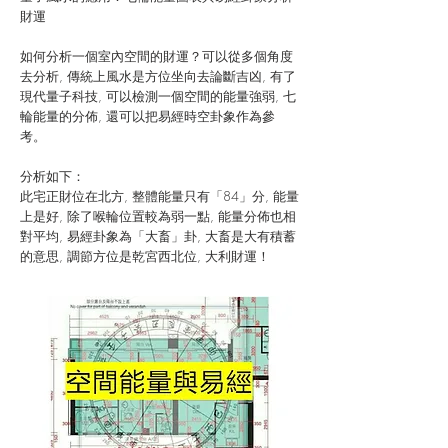
財運
如何分析一個室內空間的財運？可以從多個角度
去分析, 傳統上風水是方位坐向去論斷吉凶, 有了
現代量子科技, 可以檢測一個空間的能量強弱, 七
輪能量的分佈, 還可以把易經時空卦象作為參
考。
分析如下：
此宅正財位在北方, 整體能量只有「84」分, 能量
上是好, 除了喉輪位置較為弱一點, 能量分佈也相
對平均, 易經卦象為「大畜」卦, 大畜是大有積蓄
的意思, 調節方位是乾宮西北位, 大利財運！