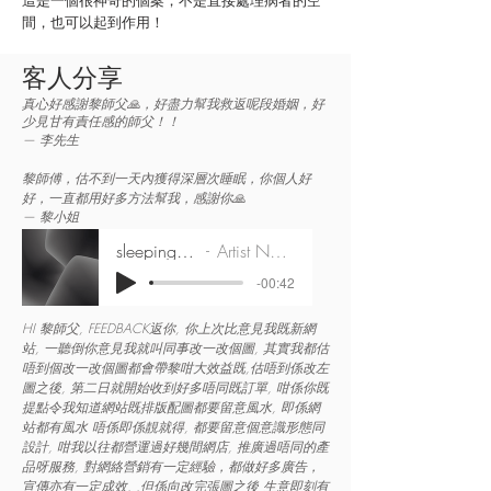
這是一個很神奇的個案，不是直接處理病者的空
間，也可以起到作用！
客人分享
真心好感謝黎師父🙏，好盡力幫我救返呢段婚姻，好
少見甘有責任感的師父！！
— 李先生
黎師傅，估不到一天內獲得深層次睡眠，你個人好
好，一直都用好多方法幫我，感謝你
🙏
—
黎
小姐
sleepingwell
Artist Name
-00:42
H
I 黎師父, FEEDBACK返你, 你上次比意見我既新網
站, 一聽倒你意見我就叫同事改一改個圖, 其實我都估
唔到個改一改個圖都會帶黎咁大效益既,估唔到係改左
圖之後, 第二日就開始收到好多唔同既訂單, 咁係你既
提點令我知道網站既排版配圖都要留意風水, 即係網
站都有風水 唔係即係靚就得, 都要留意個意識形態同
設計, 咁我以往都營運過好幾間網店, 推廣過唔同的產
品呀服務, 對網絡營銷有一定經驗，都做好多廣告，
宣傳亦有一定成效, ,但係向改完張圖之後 生意即刻有