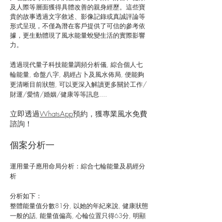
及人際等層面獲得具體改善的親身經歷。這些寶
貴的故事透過文字敘述、影像記錄或真誠評論等
形式呈現，不僅為潛在客戶提供了可信的參考依
據，更生動體現了風水能量蛻變生活的實際影響
力。
透過現代量子科技能量調頻分析儀, 綜合個人七
輪能量, 命盤八字, 易經占卜及風水佈局, 便能夠
更清晰目前狀態, 可以更深入解讀更多關於工作/
財運/愛情/婚姻/健康等等訊息....
立即透過
WhatsApp
預約，獲專業風水免費
諮詢！
個案分析一
運用量子應用命局分析：綜合七輪能量及易經分
析
分析如下：
整體能量值分數81分, 以她的年紀來說, 健康狀態
一般的話, 能量值偏高, 心輪位置只得63分, 明顯