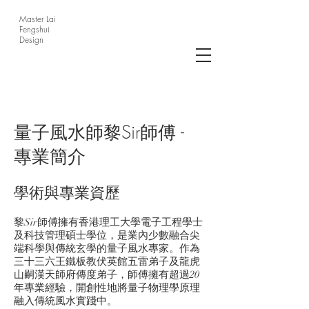
Master Lai
Fengshui
Design
量子風水師黎Sir師傅 -
專業簡介
學術與專業資歷
黎Sir師傅擁有香港理工大學電子工程學士
及科技管理碩士學位，是業內少數融合尖
端科學與傳統玄學的量子風水專家。作為
三十三六王鐵板教伏英館五雷弟子及龍虎
山嗣漢天師府傳度弟子，師傅擁有超過20
年專業經驗，開創性地將量子物理學原理
融入傳統風水實踐中。