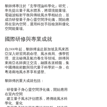
黎師傅專注於『玄學理論科學化』研究，
率先提出量子風水體系，將環境能量場、
電磁波輻射平衡與傳統風水學相結合，並
成功研發量子身心靈空間淨化儀，開始應
用在室內空間，運用科技手段檢測和優化
空間能量場。
國際研修與專業成就
自2000年起，黎師傅遠赴新加坡及馬來西
亞深入研習周易命理、風水佈局、佛學哲
理、道法秘傳及氣功養生等領域。師傅與
東南亞名師廣泛交流，融匯各派精髓，集
中國傳統術數與現代量子科學於一身，在
粵港兩地風水界享有盛譽。
黎師傅的重大成就包括：
· 研發量子身心靈空間淨化儀，開始應用
在室內空間
· 建立量子風水評估體系，將傳統風水科
學化、量化