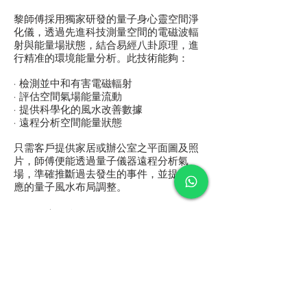
黎師傅採用獨家研發的量子身心靈空間淨
化儀，透過先進科技測量空間的電磁波輻
射與能量場狀態，結合易經八卦原理，進
行精准的環境能量分析。此技術能夠：
· 檢測並中和有害電磁輻射
· 評估空間氣場能量流動
· 提供科學化的風水改善數據
· 遠程分析空間能量狀態
只需客戶提供家居或辦公室之平面圖及照
片，師傅便能透過量子儀器遠程分析氣
場，準確推斷過去發生的事件，並提供相
應的量子風水布局調整。
服務客戶群體
· 個人命運咨詢與量子改運服務
· 企業發展策略與環境能量規劃
· 室內設計與園林設計的量子風水顧問
· 地產發展商的項目規劃咨詢
· 銀行、保險及基金公司的專業風水服務