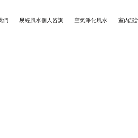
我們
易經風水個人咨詢
空氣淨化風水
室內設