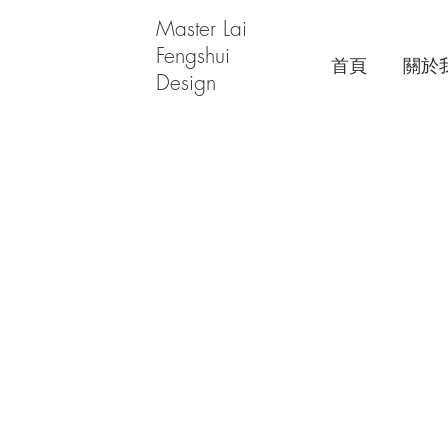
Master Lai
Fengshui
首頁
關於
Design