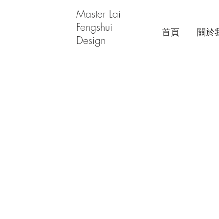
Master Lai
Fengshui
首頁
關於
Design