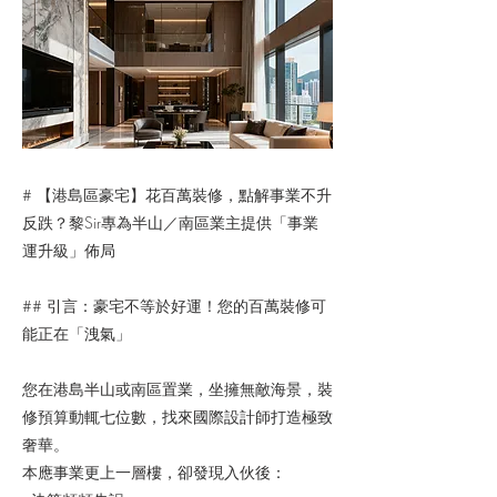
# 【港島區豪宅】花百萬裝修，點解事業不升
反跌？黎Sir專為半山／南區業主提供「事業
運升級」佈局
## 引言：豪宅不等於好運！您的百萬裝修可
能正在「洩氣」
您在港島半山或南區置業，坐擁無敵海景，裝
修預算動輒七位數，找來國際設計師打造極致
奢華。
本應事業更上一層樓，卻發現入伙後：