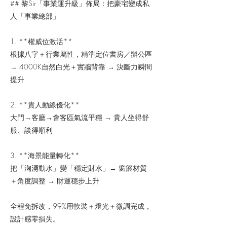
## 黎Sir「事業運升級」佈局：把豪宅變成私
人「事業總部」
1. **權威位激活**
根據八字＋行業屬性，精準定位書房／辦公區
→ 4000K自然白光＋實牆背靠 → 決斷力瞬間
提升
2. **貴人動線優化**
大門→客廳→會客區氣流平穩 → 貴人坐得舒
服、談得順利
3. **海景能量轉化**
把「洶湧動水」變「穩定財水」→ 窗簾材質
＋角度調整 → 財運穩步上升
全程免拆改，99%用軟裝＋燈光＋微調完成，
設計感零損失。