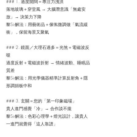
### 1. 過度開闊＝專注力洩洪
落地玻璃＋穿堂風 → 大腦潛意識「無處安
放」→ 決策力下降
黎Sir解法：用藝術品＋傢俬微調做「氣流緩
衝」，保留海景又聚氣
### 2. 鏡面／大理石過多＝光煞＋電磁波反
噬
過度反射＋電磁波折射 → 情緒波動、睡眠品
質差
黎Sir解法：用光學儀器精準計算反射角＋隱
形調頻板中和
### 3. 玄關＝您的「第一印象磁場」
貴人進門感覺「冷」→ 合作談不攏
黎Sir解法：色彩心理學＋燈光設計，讓貴人
一進門就覺得「這人靠譜」