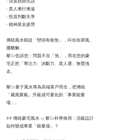
‧ 決策頻頻失誤
‧ 貴人漸行漸遠
‧ 投資判斷失準
‧ 精神莫名疲勞
傳統風水師說「巒頭有衝煞」，叫你加屏風、
擺貔貅。
黎Sir告訴您：問題不在「煞」，而在您的豪
宅正把「專注力、決斷力、貴人運」無聲洩
走。
黎Sir量子風水專為高端客戶而生，把傳統
「藏風聚氣」升級成可量化的「事業能量
場」。
## 傳統豪宅風水 vs 黎Sir科學佈局：頂級設計
如何變成事業「能量場」？