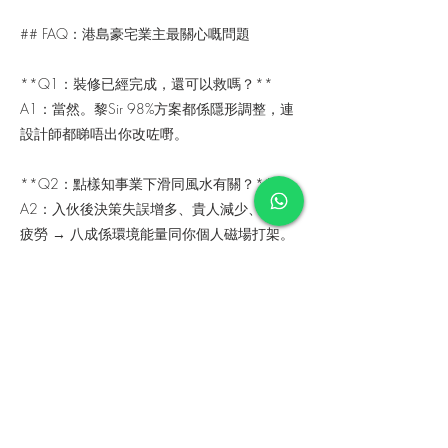
## FAQ：港島豪宅業主最關心嘅問題
**Q1：裝修已經完成，還可以救嗎？**
A1：當然。黎Sir 98%方案都係隱形調整，連
設計師都睇唔出你改咗嘢。
**Q2：點樣知事業下滑同風水有關？**
A2：入伙後決策失誤增多、貴人減少、莫名
疲勞 → 八成係環境能量同你個人磁場打架。
**Q3：同傳統風水師有咩分別？**
A3：傳統師傅擺貔貅，黎Sir用儀器量度光
線、電磁波、氣流，再結合八字，佈局不單止
旺運，更提升你嘅專注力同判斷力。
## 即刻WhatsApp平面圖，免費領取「豪宅
事業運初步報告」