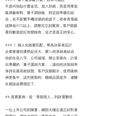
不是叫你貼什麼金箔、放八卦鏡，而是用軍規
級屏蔽材料、量子調頻板、特定頻率礦石組
合，在不影響手機信號的前提下，把有害電磁
波降低80%以上。調整完立刻重測，客戶親眼
看到數值從紅色變綠色，這才是真正的安心。
### 3. 個人化能量匹配，專為決策者設計
企業家最怕運勢起伏大。黎Sir的系統會結合
你的生辰八字、公司磁場、辦公室座向，計算
出專屬的「量子護頻方案」，讓你的決策頻率
保持在最高效狀態。客戶反饋顯示，使用後精
神更集中、談判更順利、睡眠品質提升，連醫
生都說血壓穩定了。
## 真實案例：從「青龍咬人」到財運翻倍
一位上市公司的陳董，總部大樓左邊正好對著