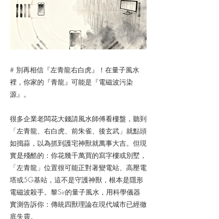
# 別再相信『左青龍右白虎』！在量子風水
裡，你家的『青龍』可能是『電磁波污染
源』。
很多企業老闆花大錢請風水師傅看樓盤，聽到
「左青龍、右白虎、前朱雀、後玄武」就點頭
如搗蒜，以為抓到護宅神獸就萬事大吉。但現
實是殘酷的：你花幾千萬買的寫字樓或別墅，
「左青龍」位置很可能正對著變電站、高壓電
塔或5G基站，這不是守護神獸，根本是隱形
電磁波殺手。黎Sir的量子風水，用科學儀器
實測告訴你：傳統四獸理論在現代城市已經徹
底失靈。