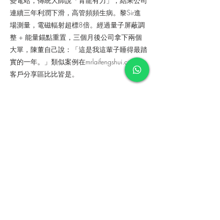
變電站，傳統大師說「青龍有力」，結果公司
連續三年利潤下滑，高管頻頻生病。黎Sir進
場測量，電磁輻射超標8倍。經過量子屏蔽調
整 + 能量錨點重置，三個月後公司拿下兩個
大單，陳董自己說：「這是我這輩子睡得最踏
實的一年。」類似案例在mrlaifengshui.com的
客戶分享區比比皆是。
## FAQ：企業家最關心的量子風水問題
### 傳統四獸理論完全沒用了嗎？
不是沒用，是在現代城市環境下需要升級。黎
Sir的量子風水保留了古人的智慧框架，但用
科學數據重新定義，讓它真正適用於當下。
### 電磁波真的這麼可怕？
世界衛生組織已將電磁輻射列為2B類致癌
物。長期處於高輻射環境，會導致慢性疲勞、