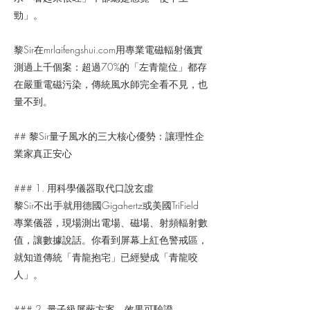
勁」。
黎Sir在mrlaifengshui.com用專業電磁輻射儀實
測過上千個案：超過70%的「左青龍位」都存
在嚴重電磁污染，傳統風水師完全看不見，也
量不到。
## 黎Sir量子風水的三大核心優勢：讓理性企
業家真正安心
### 1. 用科學儀器取代口說玄虛
黎Sir不出手就用德國Gigahertz或美國TriField
專業儀器，現場測出電場、磁場、射頻輻射數
值，讓數據說話。你看到屏幕上紅色警戒區，
就知道傳統「青龍抱宅」已經變成「青龍咬
人」。
### 2. 量子級屏蔽方案，效果可驗證