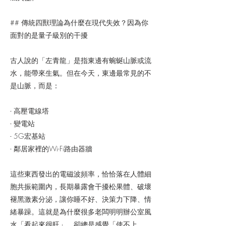
## 傳統四獸理論為什麼在現代失效？因為你
面對的是量子級別的干擾
古人說的「左青龍」是指東邊有蜿蜒山脈或流
水，能帶來生氣。但在今天，東邊最常見的不
是山脈，而是：
- 高壓電線塔
- 變電站
- 5G宏基站
- 鄰居家裡的Wi-Fi路由器牆
這些東西發出的電磁波頻率，恰恰落在人體細
胞共振範圍內，長期暴露會干擾松果體、破壞
褪黑激素分泌，讓你睡不好、決策力下降、情
緒暴躁。這就是為什麼很多老闆明明辦公室風
水「看起來很旺」，卻總是感覺「使不上