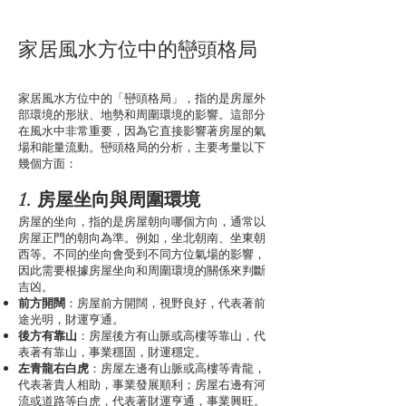
家居風水方位中的巒頭格局
家居風水方位中的「巒頭格局」，指的是房屋外
部環境的形狀、地勢和周圍環境的影響。這部分
在風水中非常重要，因為它直接影響著房屋的氣
場和能量流動。巒頭格局的分析，主要考量以下
幾個方面：
1. 房屋坐向與周圍環境
房屋的坐向，指的是房屋朝向哪個方向，通常以
房屋正門的朝向為準。例如，坐北朝南、坐東朝
西等。不同的坐向會受到不同方位氣場的影響，
因此需要根據房屋坐向和周圍環境的關係來判斷
吉凶。
前方開闊
：房屋前方開闊，視野良好，代表著前
途光明，財運亨通。
後方有靠山
：房屋後方有山脈或高樓等靠山，代
表著有靠山，事業穩固，財運穩定。
左青龍右白虎
：房屋左邊有山脈或高樓等青龍，
代表著貴人相助，事業發展順利；房屋右邊有河
流或道路等白虎，代表著財運亨通，事業興旺。