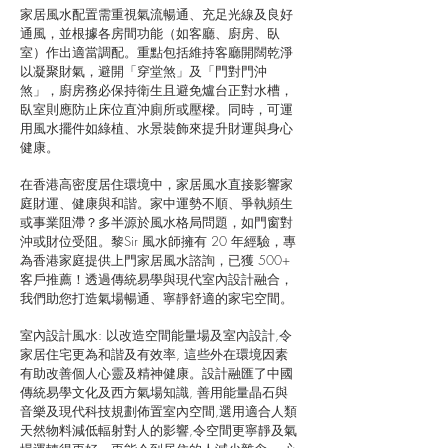
家居風水配置需重視氣流暢通、充足光線及良好
通風，並根據各房間功能（如客廳、廚房、臥
室）作出適當調配。重點包括維持客廳開闊乾淨
以凝聚財氣，避開「穿堂煞」及「門對門沖
煞」，廚房務必保持衛生且避免爐台正對水槽，
臥室則應防止床位直沖廁所或壓樑。同時，可運
用風水擺件如綠植、水景裝飾來提升財運與身心
健康。
在香港高密度居住環境中，家居風水直接影響家
庭財運、健康與和諧。家中運勢不順、爭執頻生
或事業阻滯？多半源於風水格局問題，如門窗對
沖或財位受阻。黎Sir 風水師擁有 20 年經驗，專
為香港家庭提供上門家居風水諮詢，已獲 500+
客戶推薦！透過傳統易學與現代室內設計融合，
我們助您打造氣場暢通、寧靜舒適的家宅空間。
室
內
設
計
風
水: 以改造空間能量場及室內設計,令
家居住宅更為和諧及有效率, 這些外在環境因素
有助改善個人心靈及精神健康。設計融匯了中國
傳統易學文化及西方氣場知識, 善用能量晶石與
音樂及現代科技規劃佈置室內空間,選用適合人類
天然物料減低輻射對人的影響,令空間更寧靜及氣