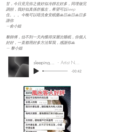
甘，今日見完你之後好似冷靜左好多，同埋做完
調頻，我好似真係舒服左，希望可以keep
住。。。今晚可以唔洗食安眠藥🙏🏻🙏🏻🙏🏻多
謝你
—俞小姐
黎師傅，估不到一天內獲得深層次睡眠，你個人
好好，一直都用好多方法幫我，感謝你
🙏
—
黎
小姐
sleepingwell
Artist Name
-00:42