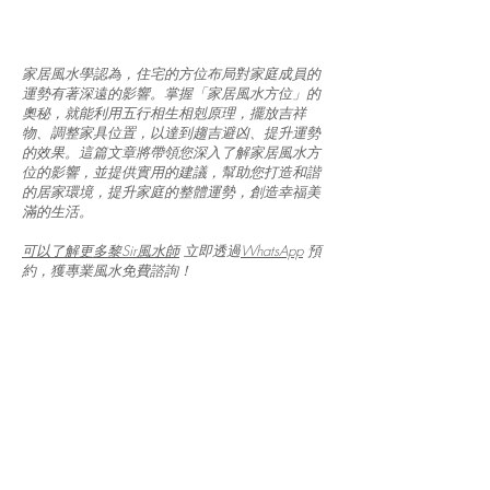
家居風水學認為，住宅的方位布局對家庭成員的
運勢有著深遠的影響。掌握「家居風水方位」的
奧秘，就能利用五行相生相剋原理，擺放吉祥
物、調整家具位置，以達到趨吉避凶、提升運勢
的效果。這篇文章將帶領您深入了解家居風水方
位的影響，並提供實用的建議，幫助您打造和諧
的居家環境，提升家庭的整體運勢，創造幸福美
滿的生活。
可以了解更多黎Sir風水師
立即透過
WhatsApp
預
約，獲專業風水免費諮詢！