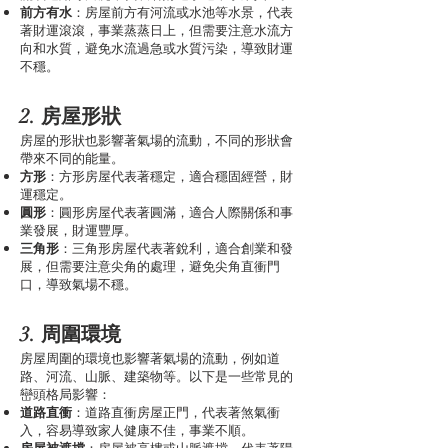
前方有水
：房屋前方有河流或水池等水景，代表
著財運滾滾，事業蒸蒸日上，但需要注意水流方
向和水質，避免水流過急或水質污染，導致財運
不穩。
2. 房屋形狀
房屋的形狀也影響著氣場的流動，不同的形狀會
帶來不同的能量。
方形
：方形房屋代表著穩定，適合穩固經營，財
運穩定。
圓形
：圓形房屋代表著圓滿，適合人際關係和事
業發展，財運豐厚。
三角形
：三角形房屋代表著銳利，適合創業和發
展，但需要注意尖角的處理，避免尖角直衝門
口，導致氣場不穩。
3. 周圍環境
房屋周圍的環境也影響著氣場的流動，例如道
路、河流、山脈、建築物等。以下是一些常見的
巒頭格局影響：
道路直衝
：道路直衝房屋正門，代表著煞氣衝
入，容易導致家人健康不佳，事業不順。