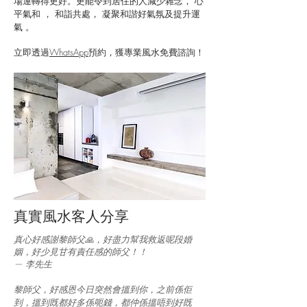
場運轉得更好。更能令到居住的人減少雜念， 心
平氣和 ， 和詣共處， 凝聚和諧好氣氛及提升運
氣 。
立即透過
WhatsApp
預約，獲專業風水免費諮詢！
真實風水客人分享
真心好感謝黎師父🙏，好盡力幫我救返呢段婚
姻，好少見甘有責任感的師父！！
— 李先生
黎師父，好感恩今日突然會搵到你，之前係佢
到，搵到既都好多係呃錢，都仲係搵唔到好既