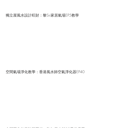
獨立屋風水設計旺財：黎Sir家居氣場EP5教學
空間氣場淨化教學：香港風水師空氣淨化器EP40