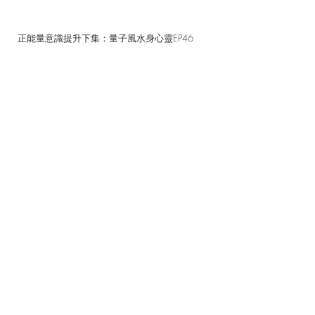
正能量意識提升下集：量子風水身心靈EP46