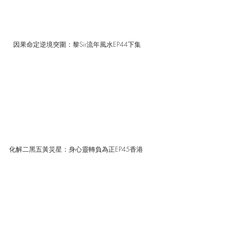
因果命定逆境突圍：黎Sir流年風水EP44下集
化解二黑五黃災星：身心靈轉負為正EP45香港