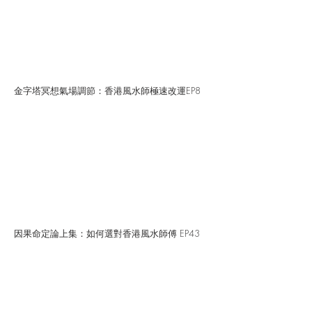
金字塔冥想氣場調節：香港風水師極速改運EP8
因果命定論上集：如何選對香港風水師傅 EP43