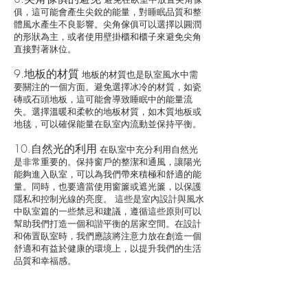
俱，這可能會產生尖銳的能量，對睡眠品質和整
體風水產生不良影響。尖角傢俱可以選擇以圓潤
的形狀為主，或者使用壁掛櫃和櫃子來避免尖角
直接對著牀位。
9.地板的材質
地板的材質也是臥室風水中需
要關注的一個方面。避免選擇冰冷的材質，如瓷
磚或石頭地板，這可能會導致睡眠中的能量流
失。選擇溫暖和柔軟的地板材質，如木質地板或
地毯，可以確保能量在臥室內流動並保持平衡。
10.自然光的利用
在臥室中充分利用自然光
是非常重要的。保持窗戶的整潔和通風，讓陽光
能夠進入臥室，可以為我們帶來積極和舒適的能
量。同時，也要適當使用窗簾或遮光簾，以保護
隱私和控制光線的亮度。 這些是室內設計與風水
中臥室篇的一些禁忌和建議，遵循這些原則可以
幫助我們打造一個和諧平衡的居家空間。在設計
和佈置臥室時，我們應該將注意力放在創造一個
舒適和有益於健康的環境上，以提升我們的生活
品質和幸福感。