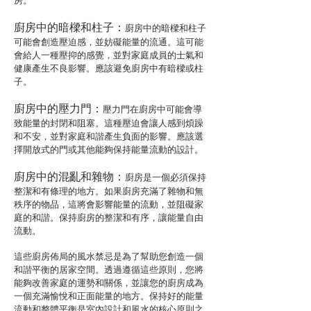
房。
廚房中的暗樑和柱子：
廚房中的暗樑和柱子
可能會創造壓迫感，並妨礙能量的流通。這可能
會給人一種壓抑的感覺，並對家庭成員的士氣和
健康產生不良影響。應該避免廚房中有暗樑或柱
子。
廚房中的壓力門：
壓力門在廚房中可能會導
致能量的封閉和阻塞。這種壓迫會讓人感到煩躁
和不安，並對家庭和諧產生負面的影響。應該選
擇開放式的門或其他能夠保持能量流動的設計。
廚房中的混亂和雜物：
廚房是一個必須保持
整潔和有條理的地方。如果廚房充滿了雜物和無
秩序的物品，這將會影響能量的流動，並阻礙家
庭的和諧。保持廚房的整潔和有序，讓能量自由
流動。
這些廚房佈局的風水禁忌是為了幫助您創造一個
和諧平衡的居家空間。透過遵循這些原則，您將
能夠改善家庭的運勢和關係，並讓您的廚房成為
一個充滿愉悅和正面能量的地方。保持好的能量
流動和整體平衡是室內設計和風水的核心原則之