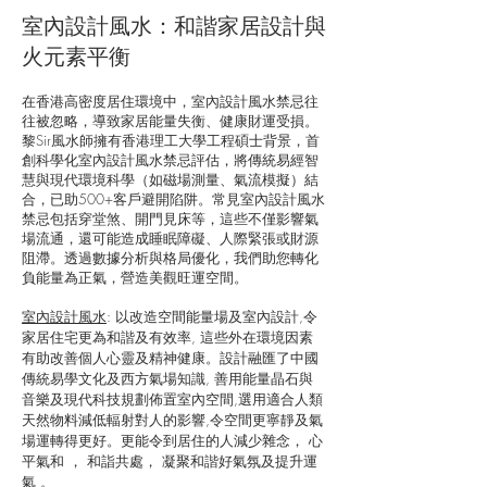
室內設計風水：和諧家居設計與
火元素平衡
在香港高密度居住環境中，室內設計風水禁忌往
往被忽略，導致家居能量失衡、健康財運受損。
黎Sir風水師擁有香港理工大學工程碩士背景，首
創科學化室內設計風水禁忌評估，將傳統易經智
慧與現代環境科學（如磁場測量、氣流模擬）結
合，已助500+客戶避開陷阱。常見室內設計風水
禁忌包括穿堂煞、開門見床等，這些不僅影響氣
場流通，還可能造成睡眠障礙、人際緊張或財源
阻滯。透過數據分析與格局優化，我們助您轉化
負能量為正氣，營造美觀旺運空間。
室內
設
計風水
: 以改造空間能量場及室內設計,令
家居住宅更為和諧及有效率, 這些外在環境因素
有助改善個人心靈及精神健康。設計融匯了中國
傳統易學文化及西方氣場知識, 善用能量晶石與
音樂及現代科技規劃佈置室內空間,選用適合人類
天然物料減低輻射對人的影響,令空間更寧靜及氣
場運轉得更好。更能令到居住的人減少雜念， 心
平氣和 ， 和詣共處， 凝聚和諧好氣氛及提升運
氣 。