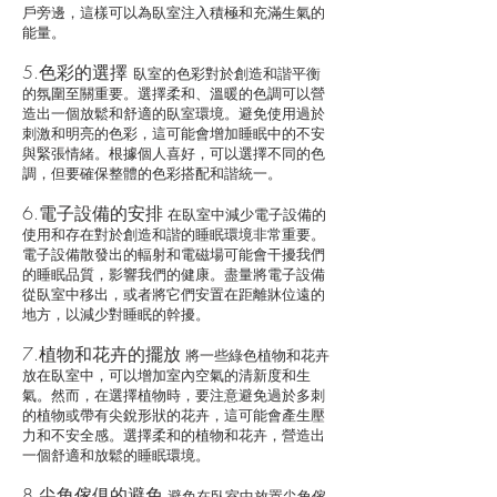
戶旁邊，這樣可以為臥室注入積極和充滿生氣的
能量。
5.色彩的選擇
臥室的色彩對於創造和諧平衡
的氛圍至關重要。選擇柔和、溫暖的色調可以營
造出一個放鬆和舒適的臥室環境。避免使用過於
刺激和明亮的色彩，這可能會增加睡眠中的不安
與緊張情緒。根據個人喜好，可以選擇不同的色
調，但要確保整體的色彩搭配和諧統一。
6.電子設備的安排
在臥室中減少電子設備的
使用和存在對於創造和諧的睡眠環境非常重要。
電子設備散發出的輻射和電磁場可能會干擾我們
的睡眠品質，影響我們的健康。盡量將電子設備
從臥室中移出，或者將它們安置在距離牀位遠的
地方，以減少對睡眠的幹擾。
7.植物和花卉的擺放
將一些綠色植物和花卉
放在臥室中，可以增加室內空氣的清新度和生
氣。然而，在選擇植物時，要注意避免過於多刺
的植物或帶有尖銳形狀的花卉，這可能會產生壓
力和不安全感。選擇柔和的植物和花卉，營造出
一個舒適和放鬆的睡眠環境。
8.尖角傢俱的避免
避免在臥室中放置尖角傢