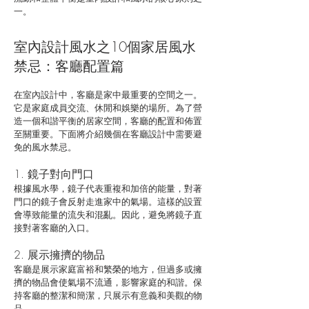
一。
室內設計風水之10個家居風水
禁忌：客廳配置篇
在室內設計中，客廳是家中最重要的空間之一。
它是家庭成員交流、休閒和娛樂的場所。為了營
造一個和諧平衡的居家空間，客廳的配置和佈置
至關重要。下面將介紹幾個在客廳設計中需要避
免的風水禁忌。
1. 鏡子對向門口
根據風水學，鏡子代表重複和加倍的能量，對著
門口的鏡子會反射走進家中的氣場。這樣的設置
會導致能量的流失和混亂。因此，避免將鏡子直
接對著客廳的入口。
2. 展示擁擠的物品
客廳是展示家庭富裕和繁榮的地方，但過多或擁
擠的物品會使氣場不流通，影響家庭的和諧。保
持客廳的整潔和簡潔，只展示有意義和美觀的物
品。