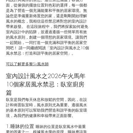
面，從傢俱的擺放位置到色彩的選擇，每一個都
是為了營造一個充滿能量和平衡的居家環境。無
論您是準備重新佈置您的家，還是剛剛開始理解
風水的概念，我相信這些禁忌將對您的室內設計
帶來啟發。 在這段旅程中，我們將探索如何避免
室內設計中的陷阱，並通過遵循一些簡單而有效
的風水原則，創建一個理想的居家環境。讓我們
一起開始，一同打造一個充滿和諧平衡的居家空
間吧！ 請一同繼續閱讀「室內設計與風水之10個
風水禁忌：打造和諧平衡的居家空間」。
可以了解更多黎Sir風水師
室內設計風水之2026午火馬年
10個家居風水禁忌：臥室廚房
篇
臥室是我們每天休息和放鬆的空間，因此，在設
計和佈置臥室時，風水原則尤為重要。遵循風水
的基本原則可以幫助我們營造和諧平衡的臥室環
境，為我們的健康和幸福帶來正面影響。
1.睡牀的位置
睡牀的位置是臥室風水中最重
要的因素之一。根據風水學的原理，睡牀應該靠