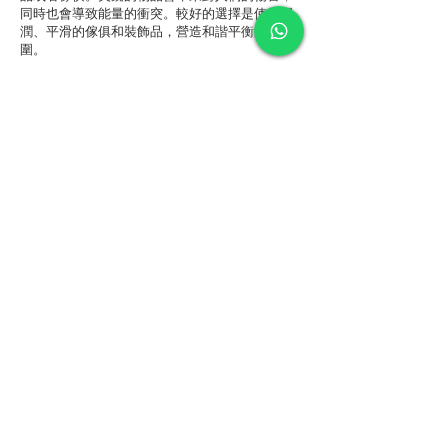
同時也會導致能量的衝突。較好的選擇是使用圓
潤、平滑的傢俱和裝飾品，營造和諧平衡的氛
圍。
這些是入口和門道的幾個風水禁忌。遵循這些規
則，你將能夠打造一個和諧平衡的居家空間，讓
正面能量順暢地流動，為居住者帶來好運和福
祉。
室內設計風水之10個家居風水
禁忌：衛浴空間的調和
衛浴空間是我們每天都會使用的地方，因此它的
設計和風水影響著我們的身心健康。在室內設計
中，衛浴空間的調和是至關重要的。以下是幾個
風水禁忌，讓我們打造和諧平衡的衛浴空間。
1. 防止水漏
水是財富和財運的象徵，衛浴空間中的水漏會導
致財富的流失。確保衛浴設施的管道和水龍頭都
是完好無損的，防止漏水現象的發生。
2. 避免鏡子與廁所相對