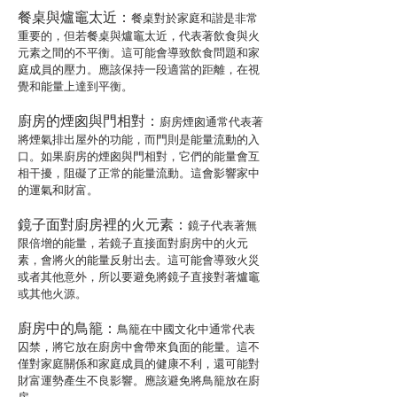
餐桌與爐竈太近：
餐桌對於家庭和諧是非常
重要的，但若餐桌與爐竈太近，代表著飲食與火
元素之間的不平衡。這可能會導致飲食問題和家
庭成員的壓力。應該保持一段適當的距離，在視
覺和能量上達到平衡。
廚房的煙囪與門相對：
廚房煙囪通常代表著
將煙氣排出屋外的功能，而門則是能量流動的入
口。如果廚房的煙囪與門相對，它們的能量會互
相干擾，阻礙了正常的能量流動。這會影響家中
的運氣和財富。
鏡子面對廚房裡的火元素：
鏡子代表著無
限倍增的能量，若鏡子直接面對廚房中的火元
素，會將火的能量反射出去。這可能會導致火災
或者其他意外，所以要避免將鏡子直接對著爐竈
或其他火源。
廚房中的鳥籠：
鳥籠在中國文化中通常代表
囚禁，將它放在廚房中會帶來負面的能量。這不
僅對家庭關係和家庭成員的健康不利，還可能對
財富運勢產生不良影響。應該避免將鳥籠放在廚