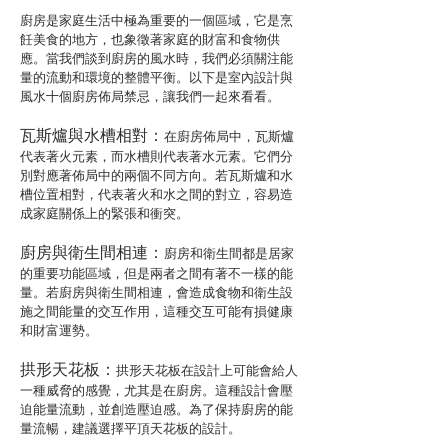
廚房是家庭生活中極為重要的一個區域，它是烹
飪美食的地方，也象徵著家庭的財富和食物供
應。當我們談到廚房的風水時，我們必須關注能
量的流動和環境的整體平衡。以下是室內設計與
風水十個廚房佈局禁忌，讓我們一起來看看。
瓦斯爐與水槽相對：
在廚房佈局中，瓦斯爐
代表著火元素，而水槽則代表著水元素。它們分
別對應著佈局中的兩個不同方向。若瓦斯爐和水
槽位置相對，代表著火和水之間的對立，容易造
成家庭關係上的緊張和衝突。
廚房與衛生間相連：
廚房和衛生間都是居家
的重要功能區域，但是兩者之間有著不一樣的能
量。若廚房與衛生間相連，會造成食物和衛生設
施之間能量的交互作用，這種交互可能有損健康
和財富運勢。
拱形天花板：
拱形天花板在設計上可能會給人
一種威脅的感覺，尤其是在廚房。這種設計會壓
迫能量流動，並創造壓迫感。為了保持廚房的能
量流暢，建議選擇平頂天花板的設計。