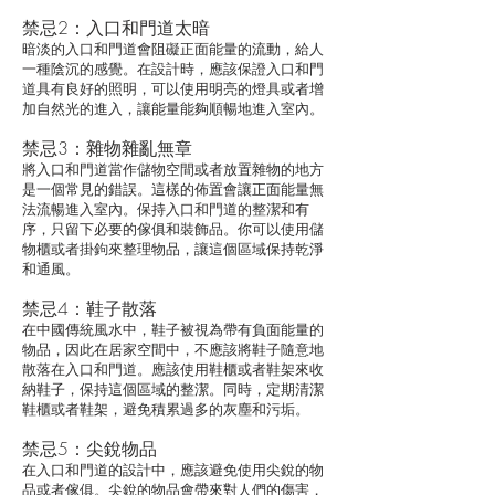
禁忌2：入口和門道太暗
暗淡的入口和門道會阻礙正面能量的流動，給人
一種陰沉的感覺。在設計時，應該保證入口和門
道具有良好的照明，可以使用明亮的燈具或者增
加自然光的進入，讓能量能夠順暢地進入室內。
禁忌3：雜物雜亂無章
將入口和門道當作儲物空間或者放置雜物的地方
是一個常見的錯誤。這樣的佈置會讓正面能量無
法流暢進入室內。保持入口和門道的整潔和有
序，只留下必要的傢俱和裝飾品。你可以使用儲
物櫃或者掛鉤來整理物品，讓這個區域保持乾淨
和通風。
禁忌4：鞋子散落
在中國傳統風水中，鞋子被視為帶有負面能量的
物品，因此在居家空間中，不應該將鞋子隨意地
散落在入口和門道。應該使用鞋櫃或者鞋架來收
納鞋子，保持這個區域的整潔。同時，定期清潔
鞋櫃或者鞋架，避免積累過多的灰塵和污垢。
禁忌5：尖銳物品
在入口和門道的設計中，應該避免使用尖銳的物
品或者傢俱。尖銳的物品會帶來對人們的傷害，